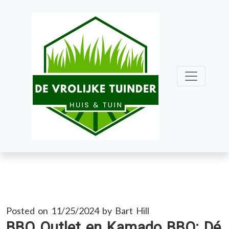
Skip
to
content
Posted on
11/25/2024
by
Bart Hill
BBQ Outlet en Kamado BBQ: Dé