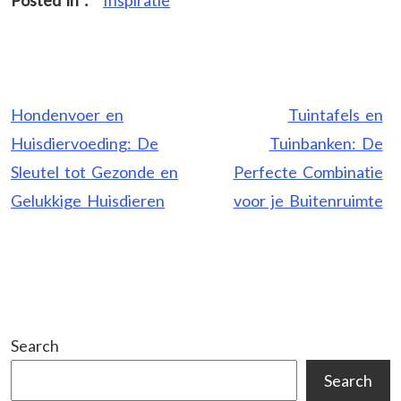
Post
Hondenvoer en
Tuintafels en
navigation
Huisdiervoeding: De
Tuinbanken: De
Sleutel tot Gezonde en
Perfecte Combinatie
Gelukkige Huisdieren
voor je Buitenruimte
Search
Search