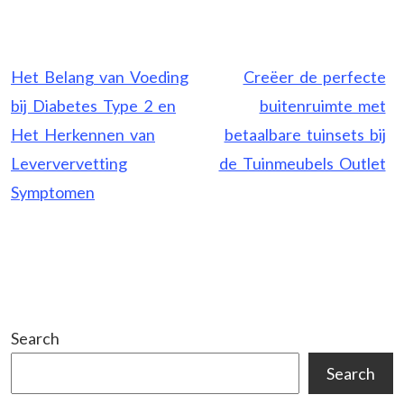
Post
Het Belang van Voeding
Creëer de perfecte
navigation
bij Diabetes Type 2 en
buitenruimte met
Het Herkennen van
betaalbare tuinsets bij
Leververvetting
de Tuinmeubels Outlet
Symptomen
Search
Search