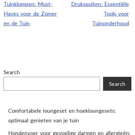
navigation
Tuinklompen: Must-
Drukspuiten: Essentiële
Haves voor de Zomer
Tools voor
en de Tuin
Tuinonderhoud
Search
Search
Comfortabele loungeset en hoekloungesets:
optimaal genieten van je tuin
Hondenvoer voor gevoelige darmen en allergieën: